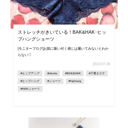
ストレッチがきいている！BAK&HAK･ヒッ
プハングショーツ
[モニターブログ]お肌に吸い付く感じは履いてみないとわか
らない♡
2022.07.28
#ヒップアップ
#shorts
#BAK&HAK
#下着エステ
#ヒップハング
#ショーツ
#hiphang
#HAKショーツ