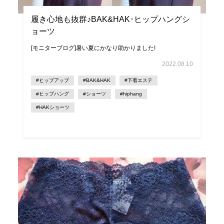
履き心地も抜群♪BAK&HAK･ヒップハングシ
ョーツ
[モニターブログ]暑い夏にかなり助かりました!
2022.08.10
#ヒップアップ
#BAK&HAK
#下着エステ
#ヒップハング
#ショーツ
#hiphang
#HAKショーツ