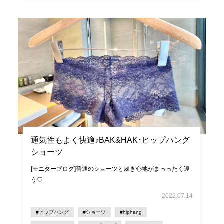
通気性もよく快適♪BAK&HAK･ヒップハング
ショーツ
[モニターブログ]普通のショーツと履き心地がまっったく違
う♡
2022.07.14
#ヒップハング
#ショーツ
#hiphang