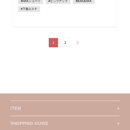
#HAKショーツ
#ヒップアップ
#BAK&HAK
#下着エステ
1
2
ITEM
SHOPPING GUIDE