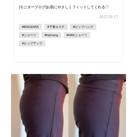
[モニターブログ]お肌にやさしくフィットしてくれる♡
2022.08.17
#BAK&HAK
#下着エステ
#ヒップハング
#ショーツ
#hiphang
#HAKショーツ
#ヒップアップ