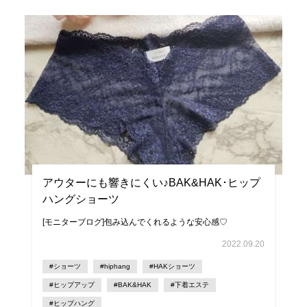
アウターにも響きにくい♪BAK&HAK･ヒップ
ハングショーツ
[モニターブログ]包み込んでくれるような安心感♡
2022.09.20
#ショーツ
#hiphang
#HAKショーツ
#ヒップアップ
#BAK&HAK
#下着エステ
#ヒップハング