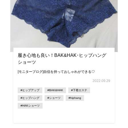
履き心地も良い！BAK&HAK･ヒップハング
ショーツ
[モニターブログ]自信を持っておしゃれができる♡
2022.09.29
#ヒップアップ
#BAK&HAK
#下着エステ
#ヒップハング
#ショーツ
#hiphang
#HAKショーツ