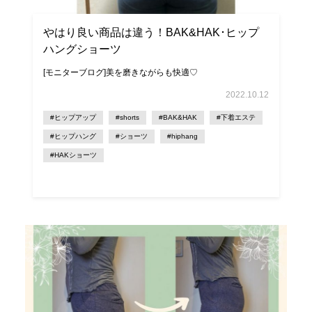
やはり良い商品は違う！BAK&HAK･ヒップ
ハングショーツ
[モニターブログ]美を磨きながらも快適♡
2022.10.12
#ヒップアップ
#shorts
#BAK&HAK
#下着エステ
#ヒップハング
#ショーツ
#hiphang
#HAKショーツ