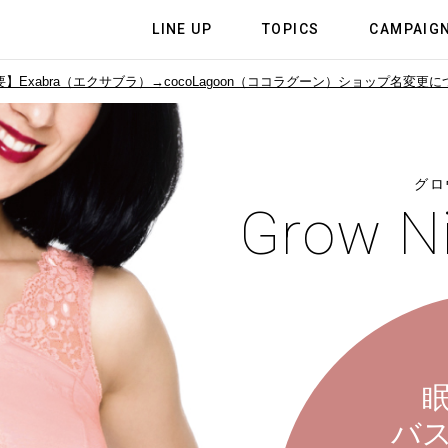
LINE UP
TOPICS
CAMPAIG
】Exabra（エクサブラ）→cocoLagoon（ココラグーン）
ショップ名変更に
グロ
Grow N
バ