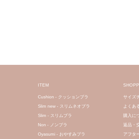
ITEM
SHOPP
Cushion - クッションブラ
サイズ
Slim new - スリムネオブラ
よくあ
Slim - スリムブラ
購入に
Non - ノンブラ
返品・
Oyasumi - おやすみブラ
アフタ