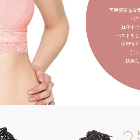
実用新案を取
バス
就寝中で
バストをし
保湿性と
肌ト
快適な