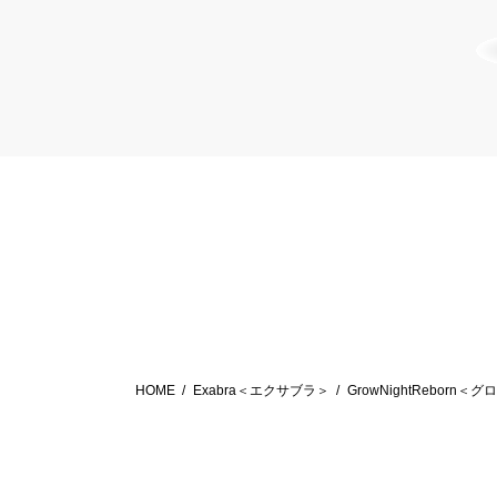
HOME
Exabra＜エクサブラ＞
GrowNightRebor