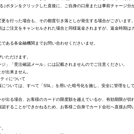
する｣ボタンをクリックした直後に、ご自身の口座または事前チャージ分
変更を行った場合も、その都度引き落としが発生する場合がございます
額はご注文をキャンセルされた場合と同様返金されますが、返金時期は
元である各金融機関までお問い合わせくださいませ。
びいただけます。
ージ」「受注確認メール」には記載されませんのでご注意ください。
とが出来ません。
リティについて
報については、すべて「SSL」を用いた暗号化を施し、安全に管理をし
ーが出る場合、お客様のカードの限度額を越えているか、有効期限が切
確認することができかねるため、お客様ご自身でカード会社へ直接お問
す。