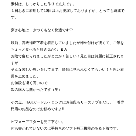
素材は、しっかりした作りで丈夫です。
１日おきに着用して10回以上お洗濯しておりますが、とっても綺麗で
す。
穿き心地は、きつくもなく快適です♡
以前、高級補正下着を着用していましたが締め付けが凄くて、ご飯を
ちょっと食べると吐き気が(；´Д`A
お陰で痩せられましたがとにかく苦しい！見た目は綺麗に補正されま
すが…
そんな苦しい思いをしてまで、綺麗に見られなくてもいい！と思い着
用を止めました。
お値段も凄く高いので…
次の購入は無かったです（笑）
その点、HAKガードル・ロングはお値段もリーズナブルだし、下着専
門店のお品なのでお勧めですよ‼️
ビフォーアフターを見て下さい。
何も書かれていないのは手持ちのソフト補正機能のある下着です。