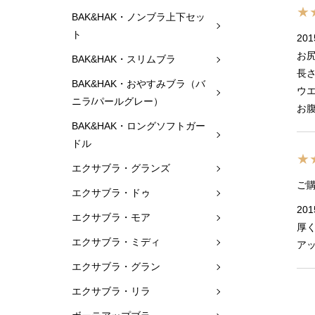
★
BAK&HAK・ノンブラ上下セッ
ト
201
お
BAK&HAK・スリムブラ
長
BAK&HAK・おやすみブラ（バ
ウ
ニラ/パールグレー）
お
BAK&HAK・ロングソフトガー
ドル
★
エクサブラ・グランズ
ご
エクサブラ・ドゥ
201
エクサブラ・モア
厚
エクサブラ・ミディ
ア
エクサブラ・グラン
エクサブラ・リラ