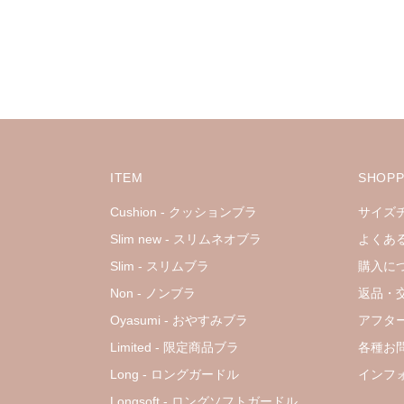
ITEM
SHOPP
Cushion - クッションブラ
サイズ
Slim new - スリムネオブラ
よくあ
Slim - スリムブラ
購入に
Non - ノンブラ
返品・
Oyasumi - おやすみブラ
アフタ
Limited - 限定商品ブラ
各種お
Long - ロングガードル
インフ
Longsoft - ロングソフトガードル