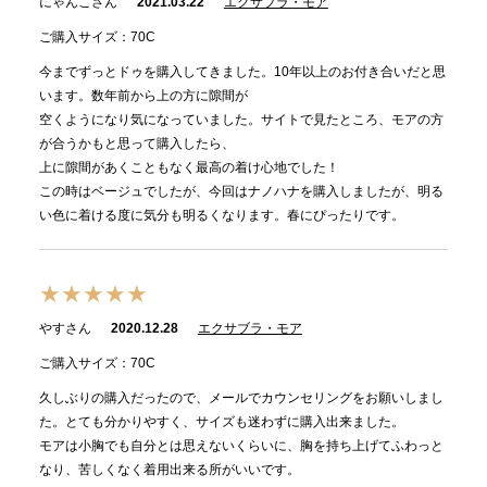
にゃんこさん
2021.03.22
エクサブラ・モア
ご購入サイズ：70C
今までずっとドゥを購入してきました。10年以上のお付き合いだと思
います。数年前から上の方に隙間が
空くようになり気になっていました。サイトで見たところ、モアの方
が合うかもと思って購入したら、
上に隙間があくこともなく最高の着け心地でした！
この時はベージュでしたが、今回はナノハナを購入しましたが、明る
い色に着ける度に気分も明るくなります。春にぴったりです。
★★★★★
やすさん
2020.12.28
エクサブラ・モア
ご購入サイズ：70C
久しぶりの購入だったので、メールでカウンセリングをお願いしまし
た。とても分かりやすく、サイズも迷わずに購入出来ました。
モアは小胸でも自分とは思えないくらいに、胸を持ち上げてふわっと
なり、苦しくなく着用出来る所がいいです。