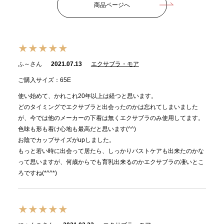
商品ページへ
★★★★★
ふ～さん
2021.07.13
エクサブラ・モア
ご購入サイズ：65E
使い始めて、かれこれ20年以上は経つと思います。
どのタイミングでエクサブラと出会ったのかは忘れてしまいました
が、今では他のメーカーの下着は無くエクサブラのみ使用してます。
色味も形も着け心地も最高だと思います(^^)
お陰でカップサイズがupしました。
もっと若い時に出会って居たら、しっかりバストケアも出来たのかな
って思いますが、何歳からでも育乳出来るのかエクサブラの凄いとこ
ろですね(*^^*)
★★★★★