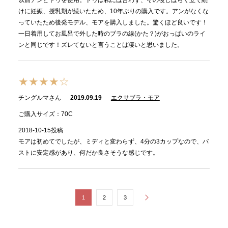
以前アンとドゥを使用。ドゥは私には合わず、その後しばらく立て続
けに妊娠、授乳期が続いたため、10年ぶりの購入です。アンがなくな
っていたため後発モデル、モアを購入しました。驚くほど良いです！
一日着用してお風呂で外した時のブラの線(かた？)がおっぱいのライ
ンと同じです！ズレてないと言うことは凄いと思いました。
★★★★☆
チングルマさん
2019.09.19
エクサブラ・モア
ご購入サイズ：70C
2018-10-15投稿
モアは初めてでしたが、ミディと変わらず、4分の3カップなので、バ
ストに安定感があり、何だか良さそうな感じです。
1
2
3