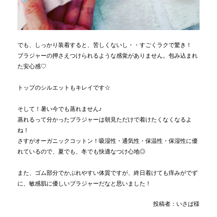
でも、しっかり装着すると、苦しくないし・・すごくラクで驚き！
ブラジャーの押さえつけられるような感覚がありません。包み込まれ
た安心感♡
トップのシルエットもキレイです☆
そして！暑い今でも蒸れません♪
蒸れるって分かったブラジャーは朝見ただけで着けたくなくなるよ
ね！
さすがオーガニックコットン！吸湿性・通気性・保温性・保湿性に優
れているので、夏でも、冬でも快適なつけ心地◎
また、ゴム部分でかぶれやすい体質ですが、終日着けても痒みがでず
に、敏感肌に優しいブラジャーだなと思いました！
投稿者：いさぱ様