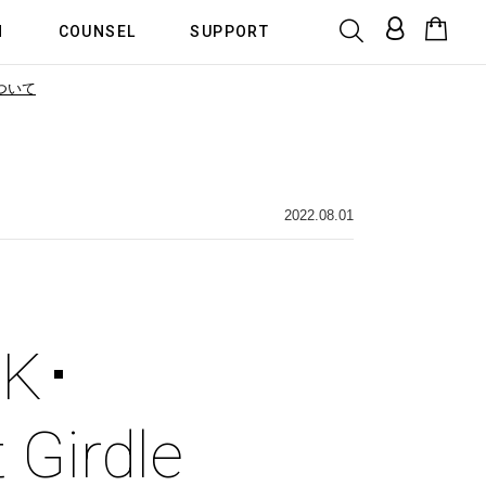
N
COUNSEL
SUPPORT
ついて
2022.08.01
K･
 Girdle