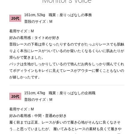
Monitor's Voice
161cm, 52kg 職業：座りっぱなしの事務
20代
普段のサイズ：M
着用サイズ：M
好みの着用感：タイトめが好き
普段レースの下着は痒くなったりするのですがたっぷりレースでも肌触
りよく本当にレースがついているのか疑いたくなるくらいに肌あたりが
滑らかで驚きました。
バックは生地がしっかりしているので弛んだお肉をしっかり掴んでくれ
てボディラインもキレイに見えてレースがアウターに響くこともないの
が嬉しかったです。
151cm, 47kg 職業：座りっぱなしの企画職
20代
普段のサイズ：M
着用サイズ：M
好みの着用感：中間・普通めが好き
履く前までは正直、レースが多いので履き心地がそんなに良くなさそ
う…と思っていましたが、 履いてみるとレースの素材も良くて履きや