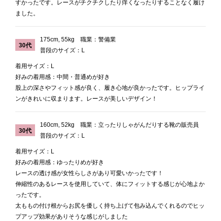
すかったです。レースがチクチクしたり痒くなったりすることなく履け
ました。
175cm, 55kg 職業：警備業
30代
普段のサイズ：L
着用サイズ：L
好みの着用感：中間・普通めが好き
股上の深さやフィット感が良く、履き心地が良かったです。ヒップライ
ンがきれいに収まります。レースが美しいデザイン！
160cm, 52kg 職業：立ったりしゃがんだりする靴の販売員
30代
普段のサイズ：L
着用サイズ：L
好みの着用感：ゆったりめが好き
レースの透け感が女性らしさがあり可愛いかったです！
伸縮性のあるレースを使用していて、体にフィットする感じが心地よか
ったです。
太ももの付け根からお尻を優しく持ち上げて包み込んでくれるのでヒッ
プアップ効果がありそうな感じがしました