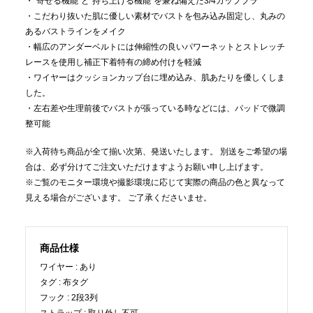
・“寄せる機能”と“持ち上げる機能”を兼ね備えた3/4カップブラ
・こだわり抜いた肌に優しい素材でバストを包み込み固定し、丸みの
あるバストラインをメイク
・幅広のアンダーベルトには伸縮性の良いパワーネットとストレッチ
レースを使用し補正下着特有の締め付けを軽減
・ワイヤーはクッションカップ台に埋め込み、肌あたりを優しくしま
した。
・左右差や生理前後でバストが張っている時などには、パッドで微調
整可能
※入荷待ち商品が全て揃い次第、発送いたします。 別送をご希望の場
合は、必ず分けてご注文いただけますようお願い申し上げます。
※ご覧のモニター環境や撮影環境に応じて実際の商品の色と異なって
見える場合がございます。 ご了承くださいませ。
商品仕様
ワイヤー
あり
タグ
布タグ
フック
2段3列