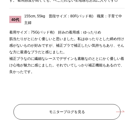
す。 着用頻度が高くても、へこたれない生地感もお気に入りです◎
155cm, 55kg 普段サイズ：80F(パッド有) 職業：子育て中
40代
主婦
着用サイズ：75G(パッド有) 好みの着用感：ゆったりめ
肌当たりがとにかく優しいと思いました。私はゆったりとした締め付け
感がないものが好みですが、補正ブラで補正したい気持ちもあり、そん
な方に最適なブラだと感じました。
補正ブラなのに繊細なレースでデザインも素敵なのととにかく優しい着
け心地が魅力に感じました。それでいてしっかり補正機能もあるので、
良かったです。
モニターブログを見る