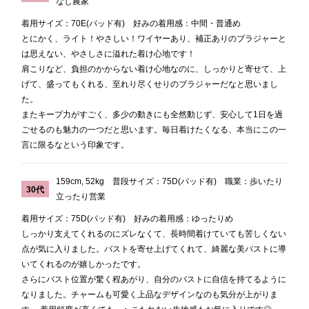
なし農家
着用サイズ：70E(パッド有) 好みの着用感：中間・普通め
とにかく、ライト！やさしい！ワイヤーあり、補正ありのブラジャーと
は思えない、やさしさに溢れた着け心地です！
肩こりなど、負担のかからない着け心地なのに、しっかりと寄せて、上
げて、盛ってもくれる、至れり尽くせりのブラジャーだなと思いまし
た。
またキープ力がすごく、多少の動きにも全然動じず、安心して1日を過
ごせるのも魅力の一つだと思います。毎日着けたくなる、本当にこの一
言に限るなという印象です。
159cm, 52kg 普段サイズ：75D(パッド有) 職業：歩いたり
30代
立ったり営業
着用サイズ：75D(パッド有) 好みの着用感：ゆったりめ
しっかり支えてくれるのにズレなくて、長時間着けていても苦しくない
点が気に入りました。バストを寄せ上げてくれて、綺麗な美バストに導
いてくれるのが嬉しかったです。
さらにバスト位置が驚く程あがり、自分のバストに自信を持てるように
なりました。チャームも可愛く上品なデザインなのも気分が上がりま