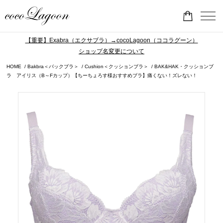
【重要】Exabra（エクサブラ）→cocoLagoon（ココラグーン）
ショップ名変更について
HOME
Bakbra＜バックブラ＞
Cushion＜クッションブラ＞
BAK&HAK・クッションブ
ラ アイリス（B～Fカップ）【ちーちょろす様おすすめブラ】痛くない！ズレない！