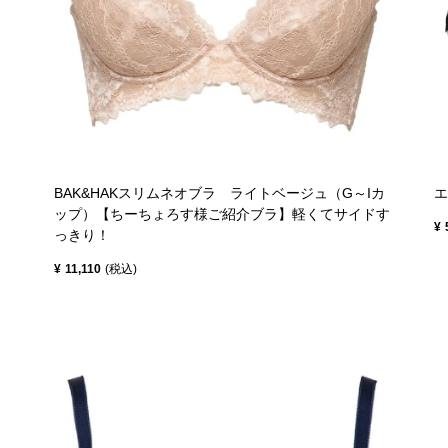
BAK&HAKスリムネオブラ ライトベージュ（G～Iカ
エ
ップ）【ちーちょろす様ご紹介ブラ】軽くてサイドす
¥
っきり！
¥
11,110
税込