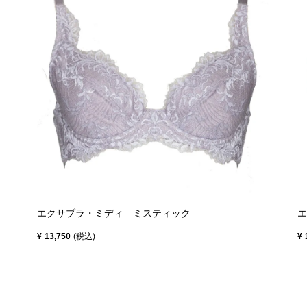
エクサブラ・ミディ ミスティック
エ
¥
13,750
税込
¥