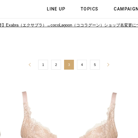
LINE UP
TOPICS
CAMPAIG
】Exabra（エクサブラ）→cocoLagoon（ココラグーン）
ショップ名変更に
1
2
3
4
5